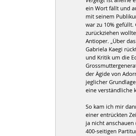
Vergeigt 
ist alleine
ein Wort fällt und 
mit seinem Publikum
war zu 10% gefüllt. 
zurückziehen wollte
Antioper. „Über da
Gabriela Kaegi rück
und Kritik um die E
Grossmuttergenerati
der Ägide von Ador
jeglicher Grundlage
eine verständliche 
So kam ich mir dann
einer entrückten Ze
ja nicht anschauen
400-seitigen Partit