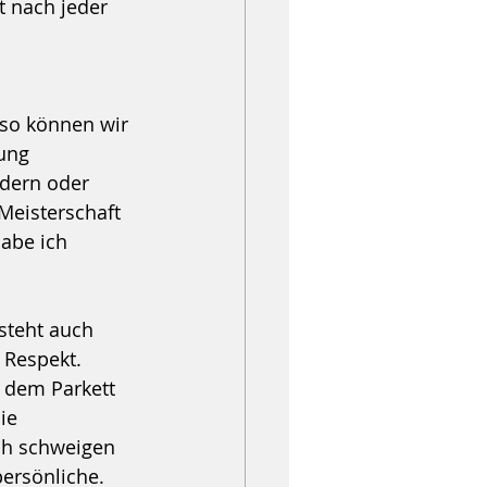
t nach jeder 
 
 so können wir 
ung 
edern oder 
Meisterschaft 
abe ich 
steht auch 
 Respekt. 
f dem Parkett 
ie 
ch schweigen 
ersönliche. 