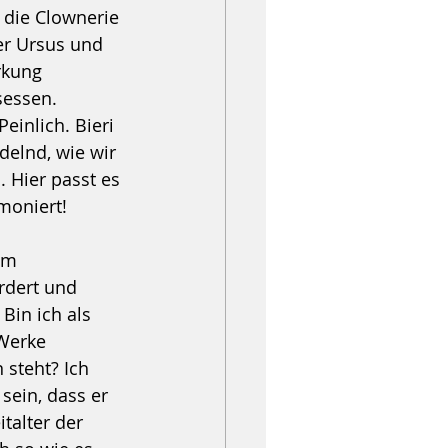
 die Clownerie 
er Ursus und 
rkung 
sessen. 
inlich. Bieri 
delnd, wie wir 
Hier passt es 
moniert!
um 
rdert und 
Bin ich als 
Werke 
 steht? Ich 
sein, dass er 
talter der 