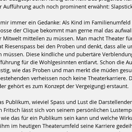
r Aufführung auch noch prominent erwähnt: Slapstick
ir immer ein Gedanke: Als Kind im Familienumfeld 
hosse der Clique bekommt man gerne mal das aufwall
er Mitwelt mitteilen zu müssen. Man macht Theater für
t Riesenspass bei den Proben und denkt, dass alle 
 müssen. Diese kindliche und pubertäre Verblendun
fführung für die Wohlgesinnten entlarvt. Schon die Au
lustig, wie das Proben und man merkt die müden gesu
stehenden verheissen noch keine Theaterkarriere. Da
oder gehört es zum Konzept der Vergeigung) erstaunt.
as Publikum, wieviel Spass und Lust die Darstellenden
Fritsch lässt sich von seinem persönlichen Lustempf
, wie das für ein Publikum sein kann und welche Wirku
 ihm im heutigen Theaterumfeld seine Karriere gedeihe