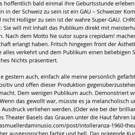
s hoffentlich bald einmal ihre Geburtsstunde erleben 
in in der Schweiz zu sein ist ein GAU – Schweizer Kom
 nicht Holliger zu sein ist der wahre Super-GAU. CHR
 Sie will mit Inhalt das Publikum direkt mit meister
en. Nach dem Motto Ne sutor supra crepidam! machen 
haft erlangt haben. Fritsch hingegen frönt der Ästhet
e alles verkehrt und dem Publikum einen beliebigen 
sches Nichts präsentiert. 
e gestern auch, einfach alle meine persönlich gefär
ositiv und offen dieser Produktion gegenüberzustehen
macht. Dem wenigen Publikum auch. Demonstriert wird
 Wenn das gewollt war, müsste es ja melancholisch u
Ausdruck verliehen werden. (Oder wie bei der brillia
es Theater Basels das Grauen unter die Haut fahren la
asmuellerdaminusio.com/post/intolleranza-1960-thea
aber ausgesprochen farbig und hell. Das prägende Kun