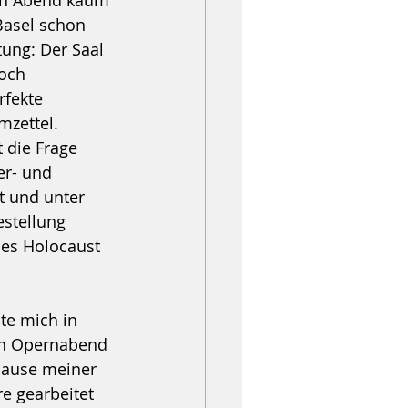
zen Abend kaum 
Basel schon 
tung: Der Saal 
noch 
rfekte 
zettel. 
 die Frage 
er- und 
t und unter 
stellung 
des Holocaust 
te mich in 
hen Opernabend 
pause meiner 
e gearbeitet 