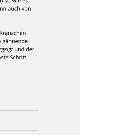
h so wie es 
ann auch von 
 Kränzchen 
ie gähnende 
rgeigt
 und der 
te Schritt 