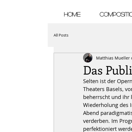
HOME
COMPOSITI
All Posts
Matthias Mueller
Das Publ
Selten ist der Oper
Theaters Basels, vo
beherrscht und ihr 
Wiederholung des Im
Abend paradigmatisc
verderben. Im Prog
perfektioniert werd