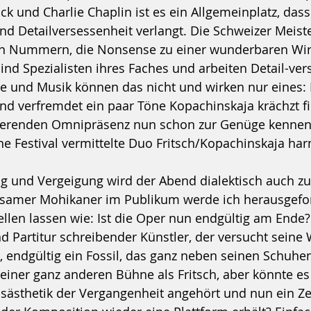
k und Charlie Chaplin ist es ein Allgemeinplatz, dass
nd Detailversessenheit verlangt. Die Schweizer Meist
en Nummern, die Nonsense zu einer wunderbaren Wi
sind Spezialisten ihres Faches und arbeiten Detail-ver
e und Musik können das nicht und wirken nur eines: Pe
 und verfremdet ein paar Töne Kopachinskaja krächzt fi
ierenden Omnipräsenz nun schon zur Genüge kennen. 
 Festival vermittelte Duo Fritsch/Kopachinskaja har
ng und Vergeigung wird der Abend dialektisch auch z
nsamer Mohikaner im Publikum werde ich herausgefo
llen lassen wie: Ist die Oper nun endgültig am Ende? 
 Partitur schreibender Künstler, der versucht seine 
, endgültig ein Fossil, das ganz neben seinen Schuhen
iner ganz anderen Bühne als Fritsch, aber könnte es 
sästhetik der Vergangenheit angehört und nun ein Zei