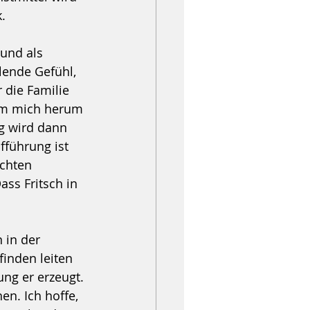
. 
und als 
ende Gefühl, 
 die Familie 
um mich herum 
g wird dann 
fführung ist 
chten 
ss Fritsch in 
 in der 
inden leiten 
ng er erzeugt. 
n. Ich hoffe, 