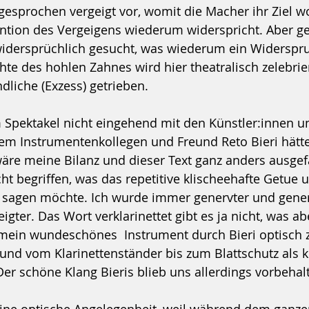
sprochen vergeigt vor, womit die Macher ihr Ziel wo
ntion des Vergeigens wiederum widerspricht. Aber ge
idersprüchlich gesucht, was wiederum ein Widerspruc
te des hohlen Zahnes wird hier theatralisch zelebrie
dliche (Exzess) getrieben.
Spektakel nicht eingehend mit den Künstler:innen u
m Instrumentenkollegen und Freund Reto Bieri hätte
re meine Bilanz und dieser Text ganz anders ausgefa
cht begriffen, was das repetitive klischeehafte Getue 
r sagen möchte. Ich wurde immer genervter und gener
igter. Das Wort verklarinettet gibt es ja nicht, was ab
l mein wundeschönes  Instrument durch Bieri optisch
und vom Klarinettenständer bis zum Blattschutz als kr
Der schöne Klang Bieris blieb uns allerdings vorbehal