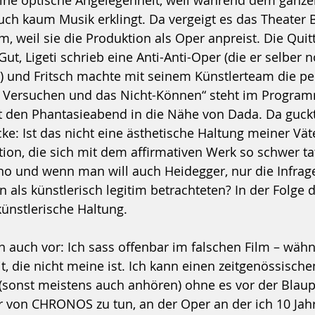
 eine optische Angelegenheit, weil während dem gan
auch kaum Musik erklingt. Da vergeigt es das Theater 
, weil sie die Produktion als Oper anpreist. Die Quit
Gut, Ligeti schrieb eine Anti-Anti-Oper (die er selber 
) und Fritsch machte mit seinem Künstlerteam die pe
s Versuchen und das Nicht-Können“ steht im Programm
t den Phantasieabend in die Nähe von Dada. Da guckt
cke: Ist das nicht eine ästhetische Haltung meiner Vät
on, die sich mit dem affirmativen Werk so schwer ta
no und wenn man will auch Heidegger, nur die Infrage
n als künstlerisch legitim betrachteten? In der Folge 
künstlerische Haltung.
 auch vor: Ich sass offenbar im falschen Film – wähn
it, die nicht meine ist. Ich kann einen zeitgenössisc
 (sonst meistens auch anhören) ohne es vor der Blau
ur von CHRONOS zu tun, an der Oper an der ich 10 Jahr