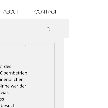
ABOUT
Contact
t 
 des 
 Opernbetrieb 
 unendlichen 
Sinne war der 
twas 
ss 
rbesuch 