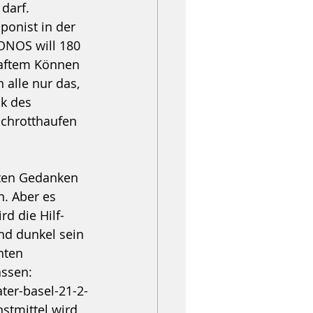
darf. 
ponist in der 
ONOS will 180 
haftem Können 
alle nur das, 
ik des 
Schrotthaufen 
bten Gedanken 
. Aber es 
 die Hilf- 
nd dunkel sein 
nten 
ssen: 
ter-basel-21-2-
stmittel wird 