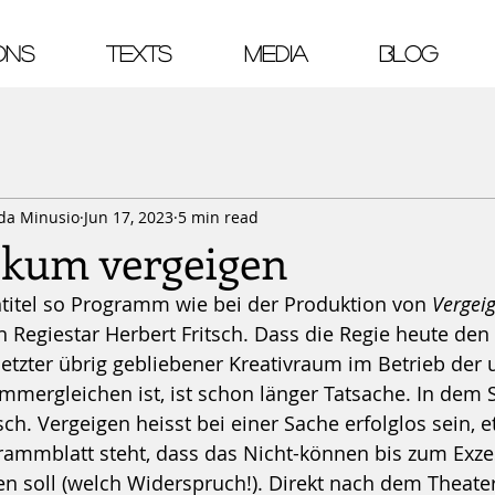
ONS
TEXTS
MEDIA
Blog
 da Minusio
Jun 17, 2023
5 min read
ikum vergeigen
ntitel so Programm wie bei der Produktion von
 Vergeig
n Regiestar Herbert Fritsch. Dass die Regie heute den
letzter übrig gebliebener Kreativraum im Betrieb der
mergleichen ist, ist schon länger Tatsache. In dem 
h. Vergeigen heisst bei einer Sache erfolglos sein, e
rammblatt steht, dass das Nicht-können bis zum Exze
en soll (welch Widerspruch!). Direkt nach dem Theate