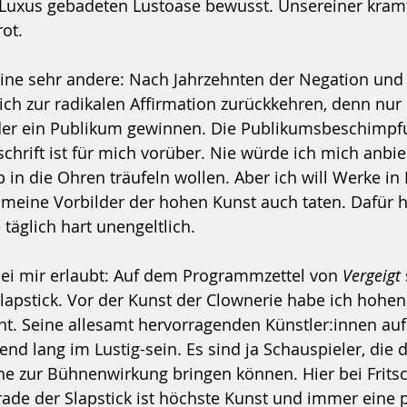
in Luxus gebadeten Lustoase bewusst. Unsereiner kram
ot.
eine sehr andere: Nach Jahrzehnten der Negation und
l ich zur radikalen Affirmation zurückkehren, denn nur
der ein Publikum gewinnen. Die Publikumsbeschimpf
hrift ist für mich vorüber. Nie würde ich mich anbi
in die Ohren träufeln wollen. Aber ich will Werke in 
 meine Vorbilder der hohen Kunst auch taten. Dafür h
 täglich hart unengeltlich.
sei mir erlaubt: Auf dem Programmzettel von 
Vergeigt 
apstick. Vor der Kunst der Clownerie habe ich hohen
cht. Seine allesamt hervorragenden Künstler:innen au
end lang im Lustig-sein. Es sind ja Schauspieler, die d
e zur Bühnenwirkung bringen können. Hier bei Frits
ade der Slapstick ist höchste Kunst und immer eine p